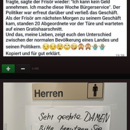
(
)
+326