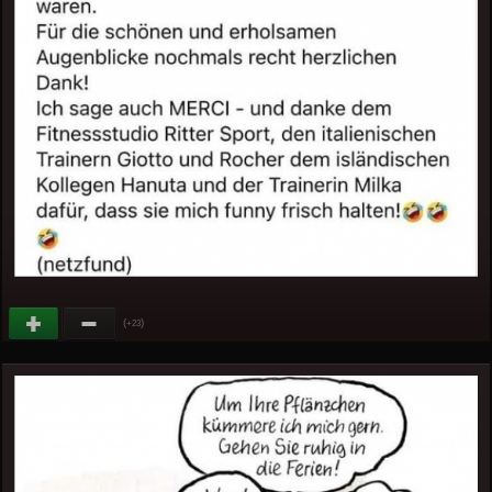
(
)
+23