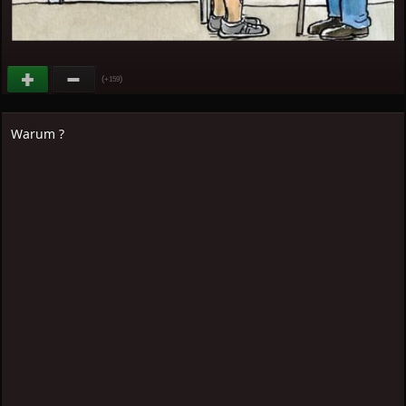
(
)
+159
Warum ?