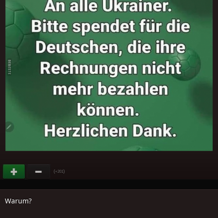
(
)
+201
Warum?