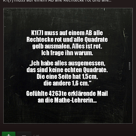
(
)
+20