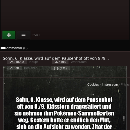
(+26)
Kommentar (0)
Sohn, 6. Klasse, wird auf dem Pausenhof oft von 8./9...
24218298
Haupt
378193
Warteraum
21878
Benutzer
[ 1 ] - ( 2.93 )
Cookies
-
Impressum
-
Priva