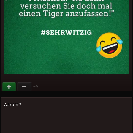
(
)
+4
Warum ?