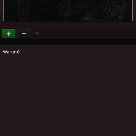
(
)
+35
Warum?