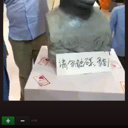
(
)
+70