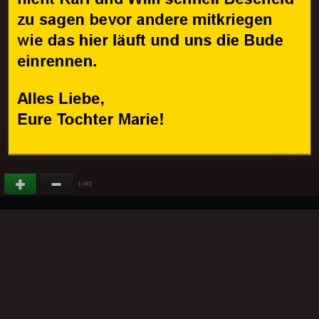
(
)
+80