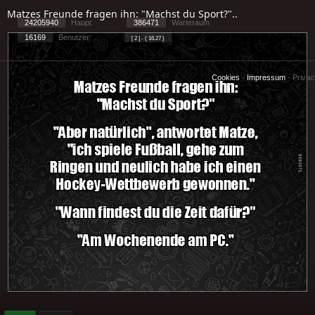
Matzes Freunde fragen ihn: "Machst du Sport?"..
24205940
Haupt
386471
Warteraum
16169
Benutzer
[ 2 ] - ( 16.27 )
Cookies
-
Impressum
-
Priva