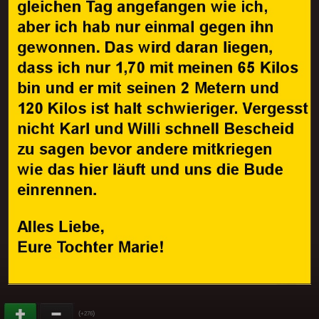
(
)
+276