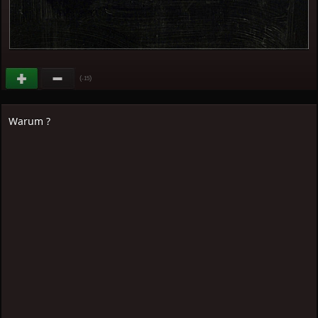
(
)
-15
Warum ?