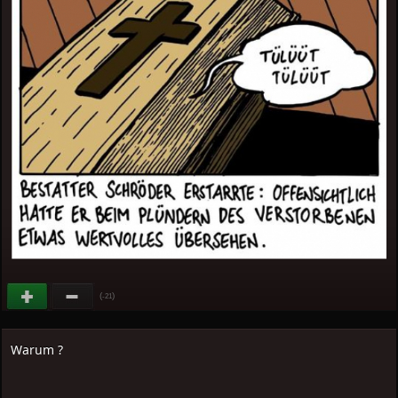
(
)
-21
Warum ?