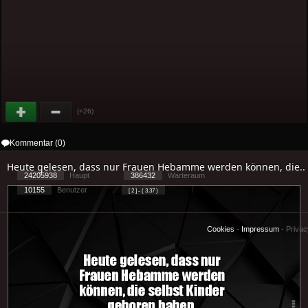
(+26)
Kommentar (0)
Heute gelesen, dass nur Frauen Hebamme werden können, die..
24205938
Haupt
386432
Warteraum
10155
Benutzer
[ 2 ] - ( 3.37 )
Cookies
-
Impressum
-
Priva