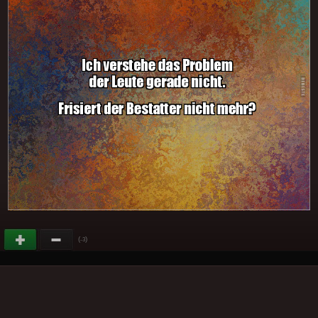
(
)
-3