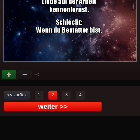
(
)
+4
<< zurück
1
2
3
4
weiter >>