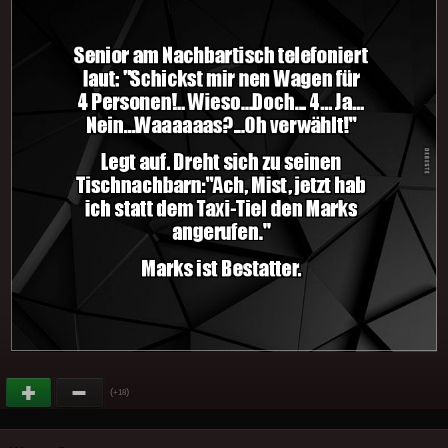
(
)
+18