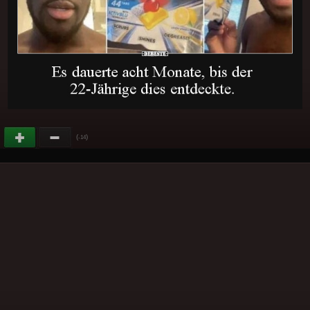
(
)
-14