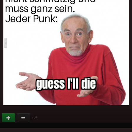
(
)
-28