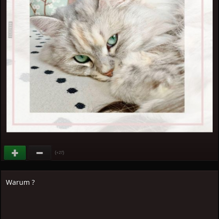
(
)
+27
Warum ?