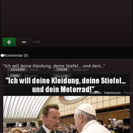
(+26)
Kommentar (0)
"Ich will deine Kleidung, deine Stiefel... und dein.."
24218289
Haupt
378199
Warteraum
23890
Benutzer
[ 1 ] - ( 1.99 )
Cookies
-
Impressum
-
Priva