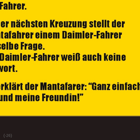
(
)
-26