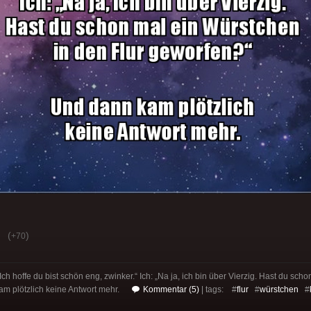
(
)
+70
Ich hoffe du bist schön eng, zwinker.“ Ich: „Na ja, ich bin über Vierzig. Hast du sc
m plötzlich keine Antwort mehr.
Kommentar (5)
| tags: #
flur
#
würstchen
#