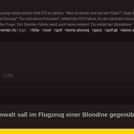
zung neben einem Golf GTI zu stehen. “Was ist dumm und hat vier Füße?”, fragt d
e Ahnung!” “Du und deine Freundin!”, erklärt der GTI-Fahrer. An der nächsten Kreuz
be Frage. Der Daimler-Fahrer weiß auch keine Antwort. Da erklärt der Mantafarer: 
entar (4)
| tags: #
füße
#
esel
#
golf
#
keine ahnung
#
ganz
#
golf gti
#
keine 
(+26)
nwalt saß im Flugzeug einer Blondine gegenübe