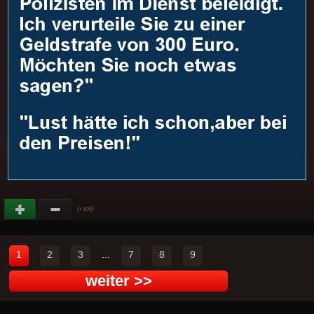
(
)
+106
1
2
3
...
7
8
9
weiter >>