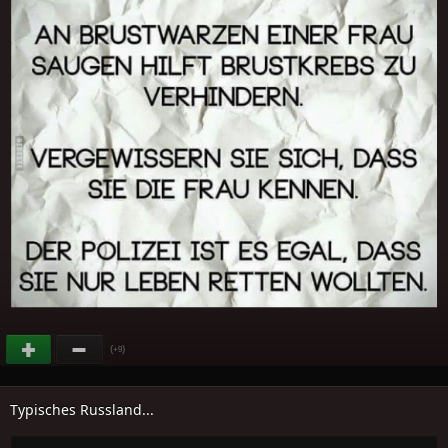
(
)
+9
Typisches Russland...