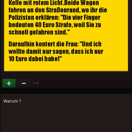
(
)
+14
Warum ?