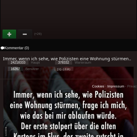
(+26)
Kommentar (0)
Immer, wenn ich sehe, wie Polizisten eine Wohnung stürmen..
24218333
Haupt
378332
Warteraum
16267
Benutzer
[ 1 ] - ( 2.13 )
Cookies
-
Impressum
-
Priva