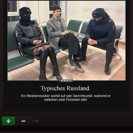
(
)
+10