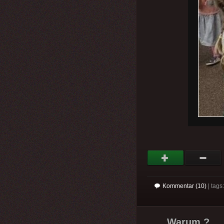
Kommentar (10)
| tag
Warum ?