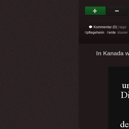
Kommentar (0)
| tags:
#
pflegeheim
#
ente
klavier
In Kanada w