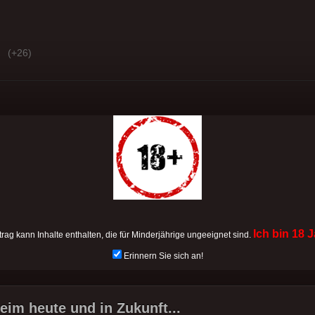
(+26)
se in einem Pflegeheim, d.h. die Rente, ist viell
Wo, welches Pflegeheim und wie viel kostet so
(
)
-31
Ich bin 18 J
trag kann Inhalte enthalten, die für Minderjährige ungeeignet sind.
Erinnern Sie sich an!
 #
echt
#
pflege
#
rente
#
elche
#
pflegeheim
#
elch
#
ente
#
leicht
eim heute und in Zukunft...