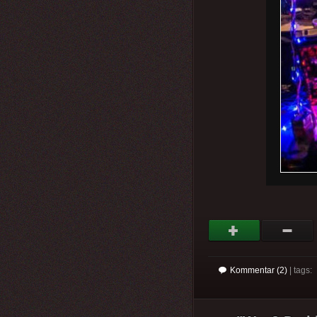
Kommentar (2)
| tags: