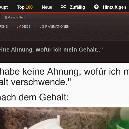
aupt
Top
100
Neue
Zufällig
Hinzufügen
§ Vorschriften
ÜCHE
VIDEOS
GIF ANIMATIONEN
eine Ahnung, wofür ich mein Gehalt.."