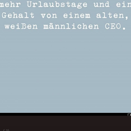
(
)
-3