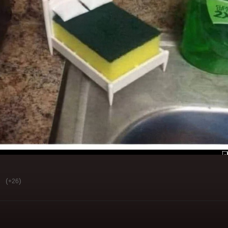
(
)
+26