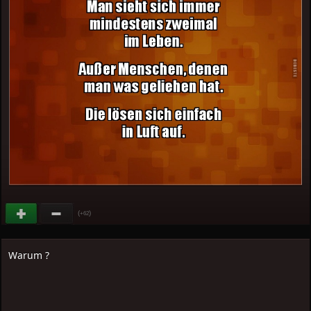
(
)
+62
Warum ?