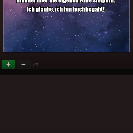
(
)
+11