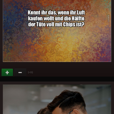
(
)
+21