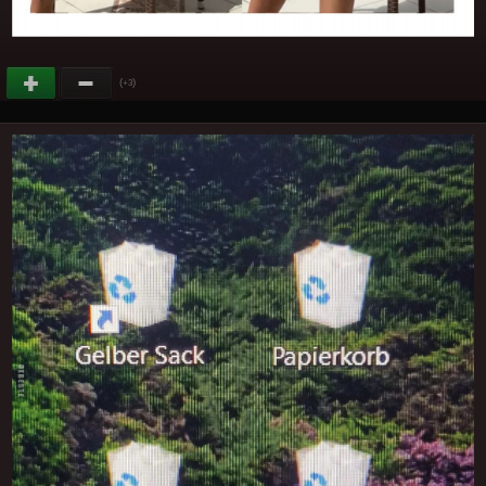
(
)
+3