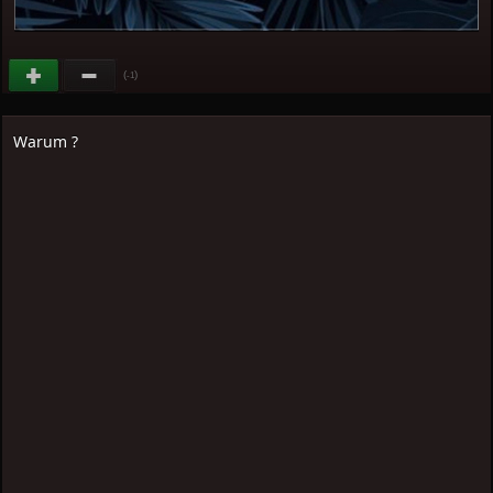
(
)
-1
Warum ?