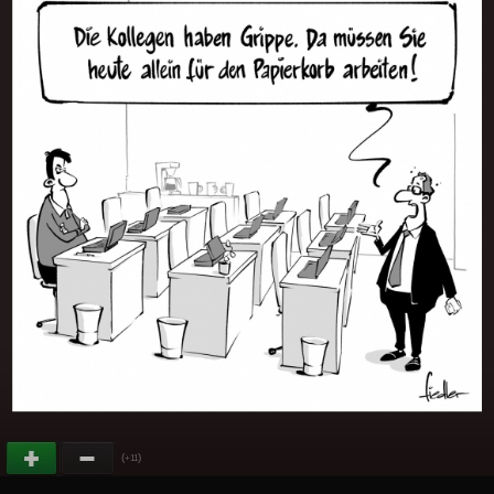
(
)
+11