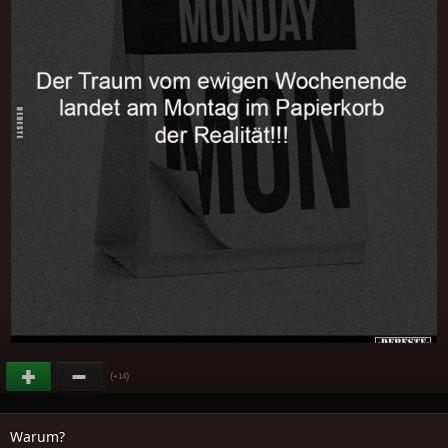
(
)
+14
Warum?