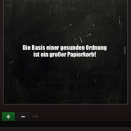
(
)
+36