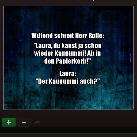
(
)
+22