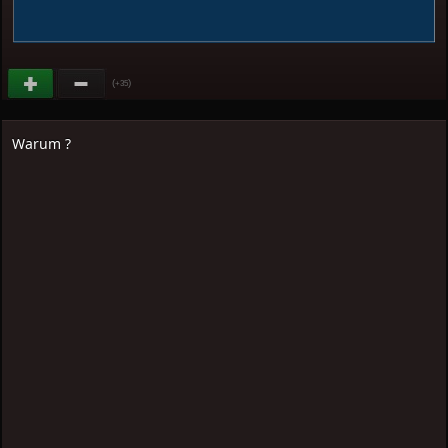
(
)
+35
Warum ?