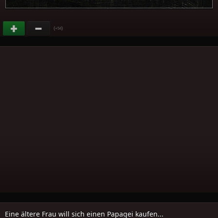
(
)
+54
Eine ältere Frau will sich einen Papagei kaufen...