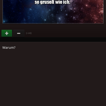
(
)
+143
Warum?