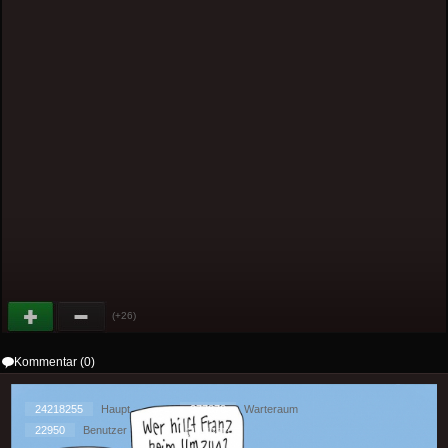
(+26)
Kommentar (0)
24218255
Haupt
377878
Warteraum
22950
Benutzer
[ 1 ] - ( 2.71 )