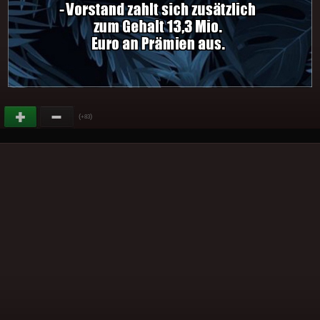
(
)
+83