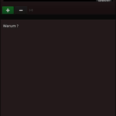
(
)
+2
Warum ?