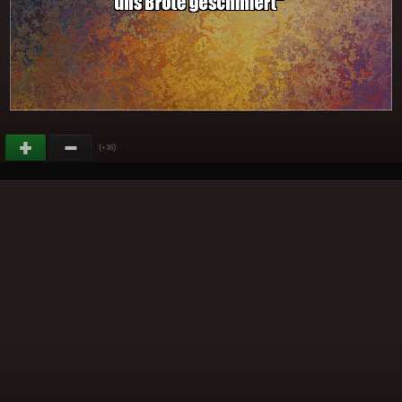
(
)
+36