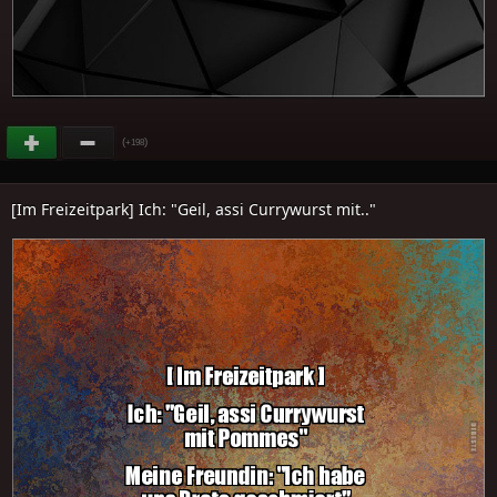
(
)
+198
[Im Freizeitpark] Ich: "Geil, assi Currywurst mit.."