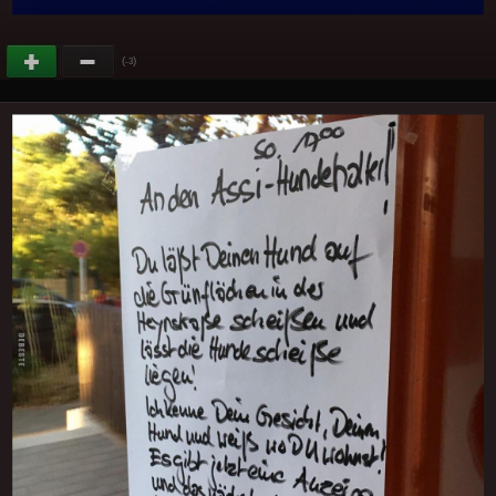
(
)
-3