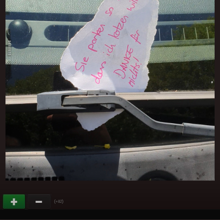
(
)
+82