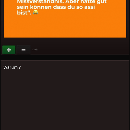
(
)
-40
Warum ?