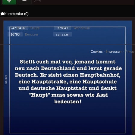
Kommentar (0)
24218426
Haupt
378641
Warteraum
16793
Benutzer
[ 1 ] - ( 2.25 )
Cookies
-
Impressum
-
Priva