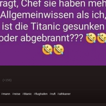
(
)
+156
 #
mann
#
reise
#
titanic
#
flughafen
#
ruft
#
afrikaner