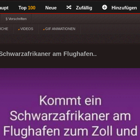
aupt
Top
100
Neue
Zufällig
Hinzufügen
§ Vorschriften
ÜCHE
VIDEOS
GIF ANIMATIONEN
chwarzafrikaner am Flughafen..