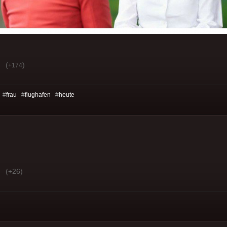
(
)
+174
 #
frau
#
flughafen
#
heute
(+26)