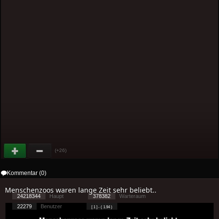
(+26)
Kommentar (0)
Menschenzoos waren lange Zeit sehr beliebt..
24218344
Haupt
378382
Warteraum
22279
Benutzer
[ 1 ] - ( 1.94 )