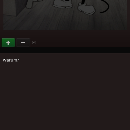
(
)
+9
Warum?