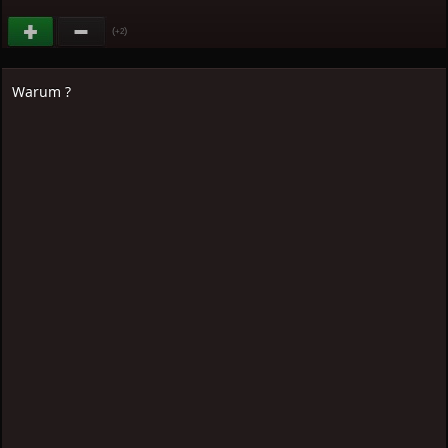
(
)
+2
Warum ?