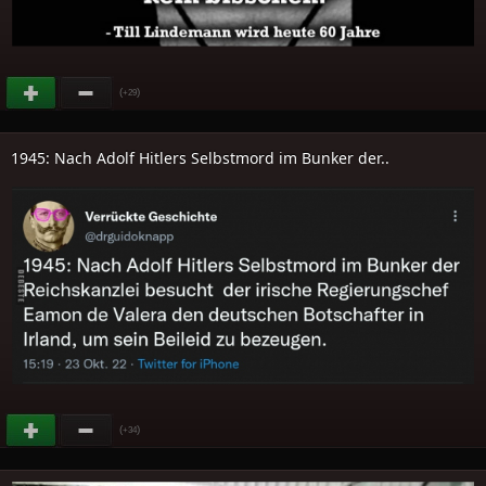
(
)
+29
1945: Nach Adolf Hitlers Selbstmord im Bunker der..
(
)
+34