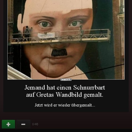
(
)
+32