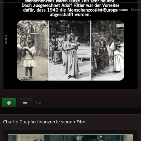
Cookies
-
Impressum
-
Priva
(
)
+13
Charlie Chaplin finanzierte seinen Film..