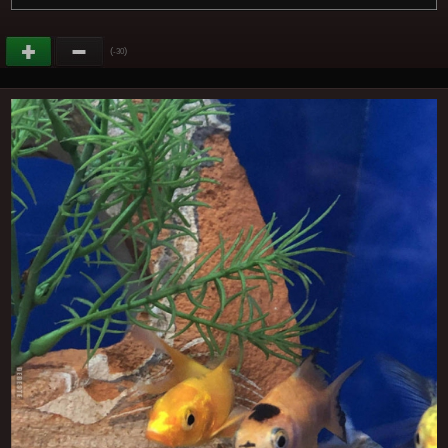
(
)
-30