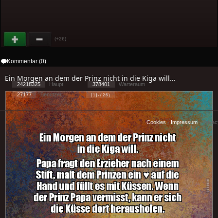
(+26)
Kommentar (0)
Ein Morgen an dem der Prinz nicht in die Kiga will...
24218325
Haupt
378401
Warteraum
27177
Benutzer
[ 1 ] - ( 2.6 )
Cookies
-
Impressum
-
Priva