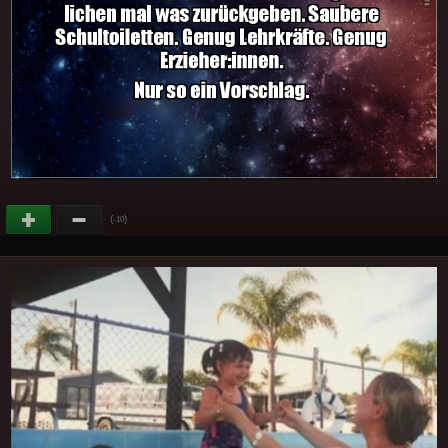
(
)
-10