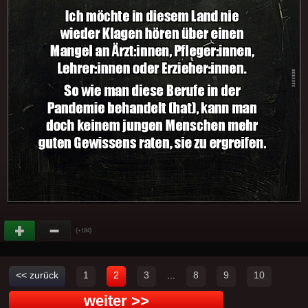
(
)
+184
<< zurück
1
2
3
...
8
9
10
weiter >>