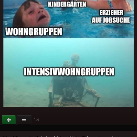
(
)
-17