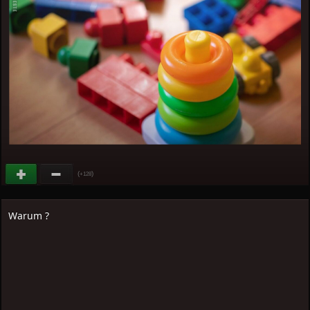
(
)
+128
Warum ?