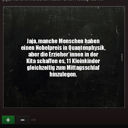
(
)
+5