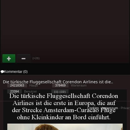
(+26)
Kommentar (0)
Die türkische Fluggesellschaft Corendon Airlines ist die..
24218363
Haupt
378469
Warteraum
23394
Benutzer
[ 1 ] - ( 2.2 )
Cookies
-
Impressum
-
Priva