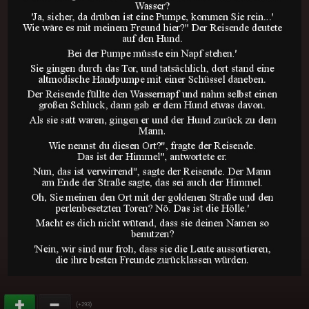
(
)
+293