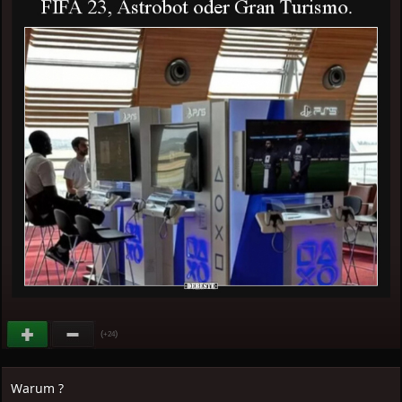
(
)
+24
Warum ?