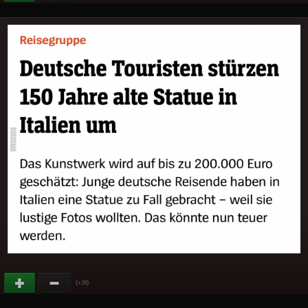
(
)
+29