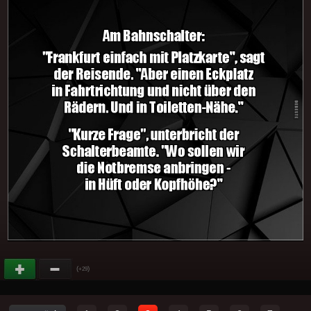
(
)
+29