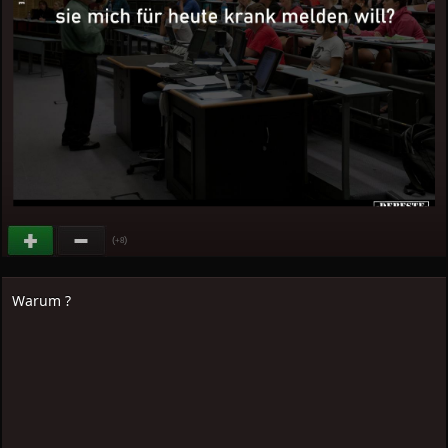
(
)
+8
Warum ?