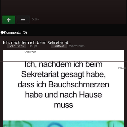
(+26)
Kommentar (0)
Ich, nachdem ich beim Sekretariat..
24218376
Haupt
378528
Warteraum
10857
Benutzer
[ 1 ] - ( 2.7 )
Cookies
-
Impressum
-
Priva