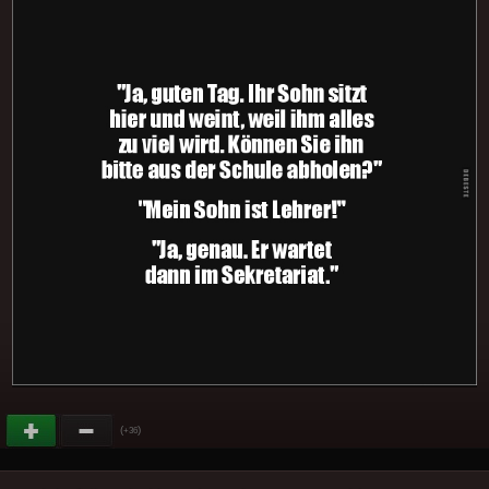
(
)
+36