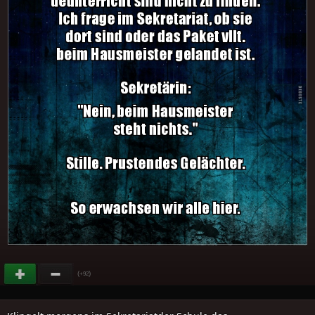
(
)
+92