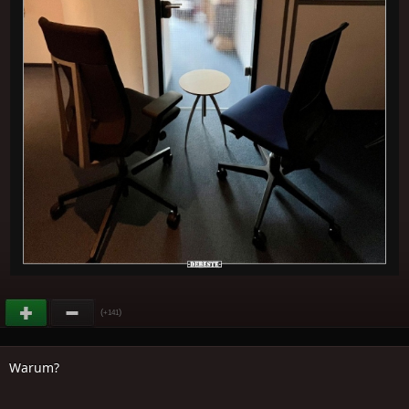
(
)
+141
Warum?