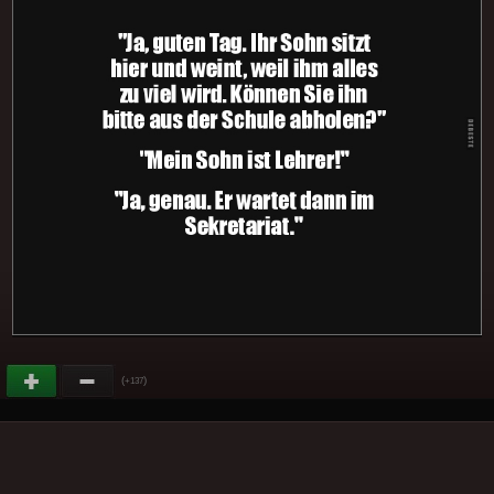
(
)
+137