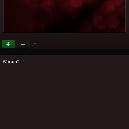
(
)
+19
Warum?