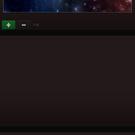
(
)
+31