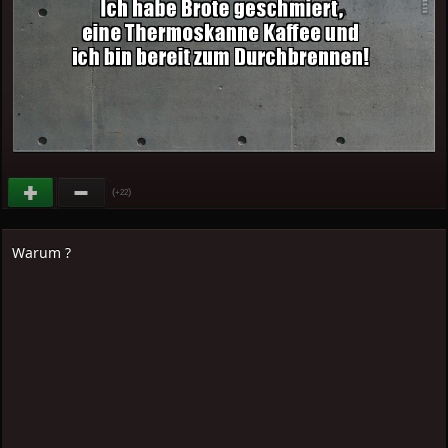
(
)
+22
Warum ?