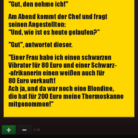
(
)
+19