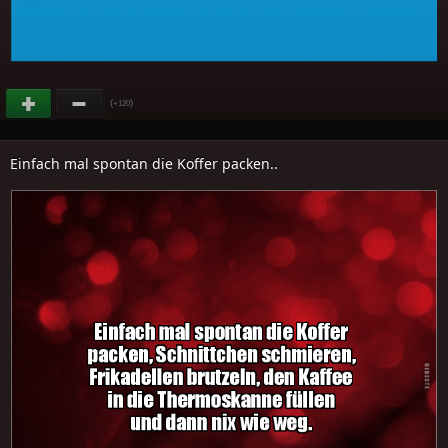
(
)
+120
Einfach mal spontan die Koffer packen..