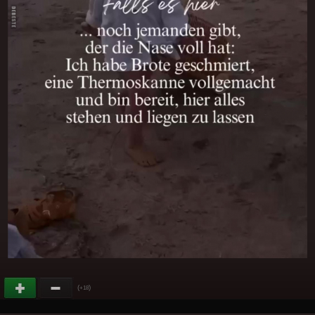
(
)
+18