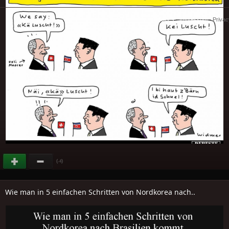
Cookies
-
Impressum
-
Priva
(
)
-4
Wie man in 5 einfachen Schritten von Nordkorea nach..