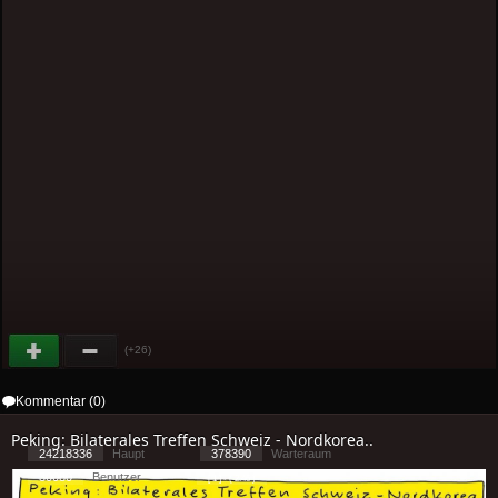
(+26)
Kommentar (0)
Peking: Bilaterales Treffen Schweiz - Nordkorea..
24218336
Haupt
378390
Warteraum
30080
Benutzer
[ 1 ] - ( 2.46 )