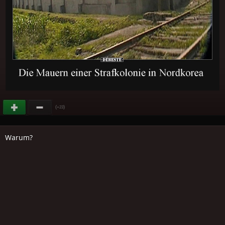
(
)
+23
Warum?