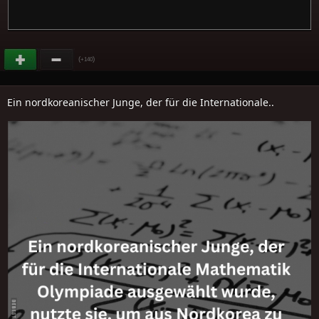
(
)
+140
Ein nordkoreanischer Junge, der für die Internationale..