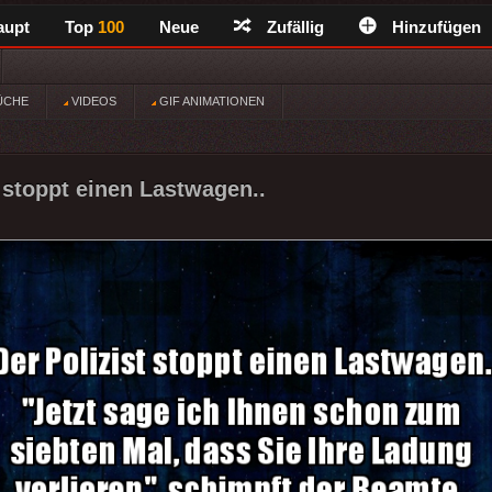
aupt
Top
100
Neue
Zufällig
Hinzufügen
ÜCHE
VIDEOS
GIF ANIMATIONEN
t stoppt einen Lastwagen..