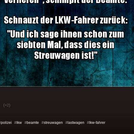
(
)
+2
#
polizei
#
lkw
#
beamte
#
streuwagen
#
lastwagen
#
lkw-fahrer