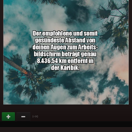
(
)
+34