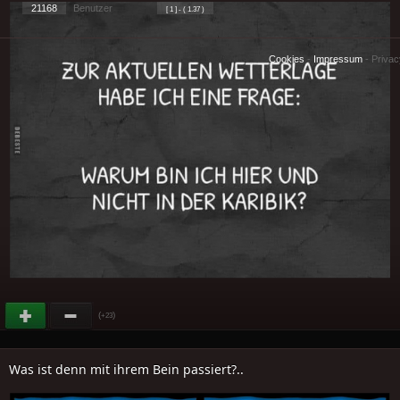
21168
Benutzer
[ 1 ] - ( 1.37 )
Cookies
-
Impressum
-
Priva
(
)
+23
Was ist denn mit ihrem Bein passiert?..