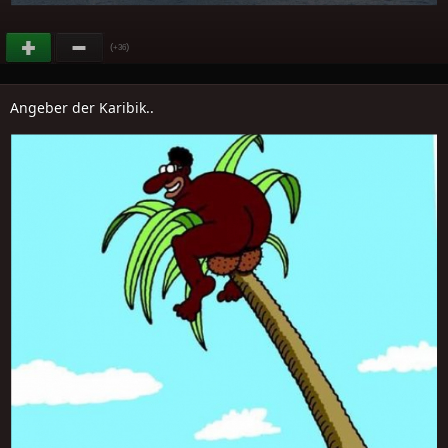
(
)
+36
Angeber der Karibik..