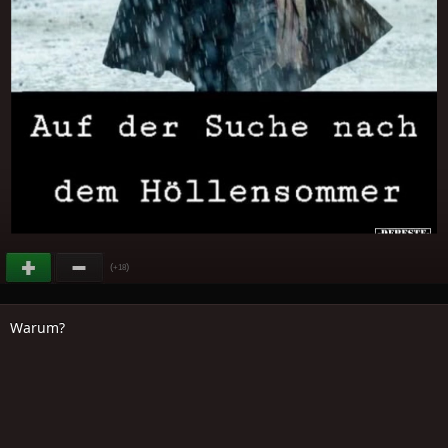
(
)
+18
Warum?