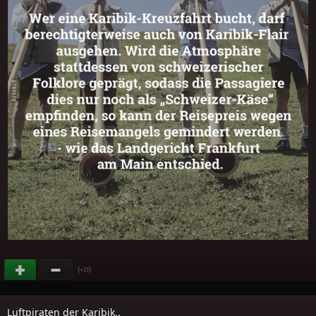
(
)
+21
Luftpiraten der Karibik..