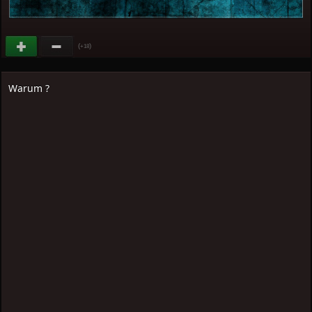
(
)
+18
Warum ?