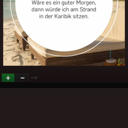
(
)
+25