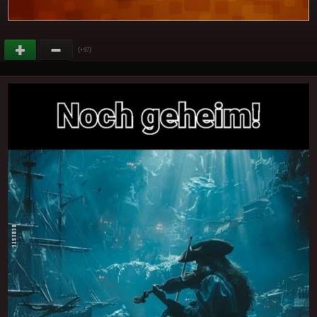
(
)
+97